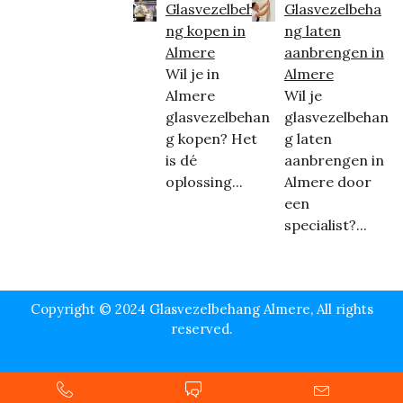
Glasvezelbeha
Glasvezelbeha
ng kopen in
ng laten
Almere
aanbrengen in
Wil je in
Almere
Almere
Wil je
glasvezelbehan
glasvezelbehan
g kopen? Het
g laten
is dé
aanbrengen in
oplossing...
Almere door
een
specialist?...
Copyright © 2024 Glasvezelbehang Almere, All rights
reserved.