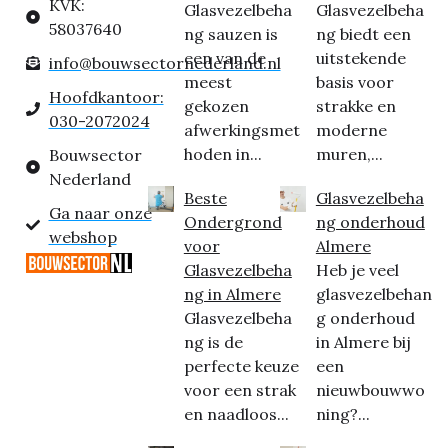
KVK:
Glasvezelbeha
Glasvezelbeha
58037640
ng sauzen is
ng biedt een
een van de
uitstekende
info@bouwsectornederland.nl
meest
basis voor
Hoofdkantoor:
gekozen
strakke en
030-2072024
afwerkingsmet
moderne
hoden in...
muren,...
Bouwsector
Nederland
Beste
Glasvezelbeha
Ga naar onze
Ondergrond
ng onderhoud
webshop
voor
Almere
Glasvezelbeha
Heb je veel
ng in Almere
glasvezelbehan
Glasvezelbeha
g onderhoud
ng is de
in Almere bij
perfecte keuze
een
voor een strak
nieuwbouwwo
en naadloos...
ning?...