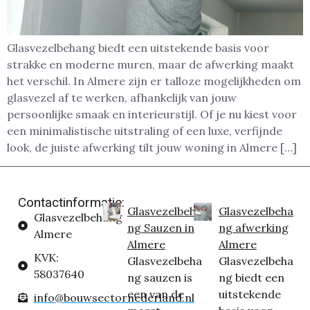
Glasvezelbehang biedt een uitstekende basis voor
strakke en moderne muren, maar de afwerking maakt
het verschil. In Almere zijn er talloze mogelijkheden om
glasvezel af te werken, afhankelijk van jouw
persoonlijke smaak en interieurstijl. Of je nu kiest voor
een minimalistische uitstraling of een luxe, verfijnde
look, de juiste afwerking tilt jouw woning in Almere […]
Contactinformatie:
Glasvezelbeha
Glasvezelbeha
Glasvezelbehang
ng Sauzen in
ng afwerking
Almere
Almere
Almere
KVK:
Glasvezelbeha
Glasvezelbeha
58037640
ng sauzen is
ng biedt een
een van de
uitstekende
info@bouwsectornederland.nl