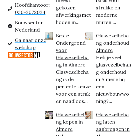
meest
basis voor
Hoofdkantoor:
gekozen
strakke en
030-2072024
afwerkingsmet
moderne
hoden in...
muren,...
Bouwsector
Nederland
Beste
Glasvezelbeha
Ga naar onze
Ondergrond
ng onderhoud
webshop
voor
Almere
Glasvezelbeha
Heb je veel
ng in Almere
glasvezelbehan
Glasvezelbeha
g onderhoud
ng is de
in Almere bij
perfecte keuze
een
voor een strak
nieuwbouwwo
en naadloos...
ning?...
Glasvezelbeha
Glasvezelbeha
ng kopen in
ng laten
Almere
aanbrengen in