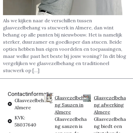
Als we kijken naar de verschillen tussen
glasvezelbehang vs stucwerk in Almere, dan wint
behang op alle punten bij nieuwbouw. Het is namelijk
sterker, duurzamer en goedkoper dan stucen. Beide
opties hebben hun eigen voordelen en toepassingen,
maar welke past het beste bij jouw woning? In dit blog
vergelijken we glasvezelbehang en traditioneel
stucwerk op […]
Contactinformatie:
Glasvezelbeha
Glasvezelbeha
Glasvezelbehang
ng Sauzen in
ng afwerking
Almere
Almere
Almere
KVK:
Glasvezelbeha
Glasvezelbeha
58037640
ng sauzen is
ng biedt een