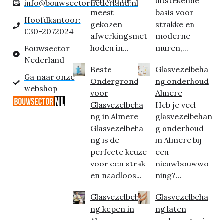
een van de
uitstekende
info@bouwsectornederland.nl
meest
basis voor
Hoofdkantoor:
gekozen
strakke en
030-2072024
afwerkingsmet
moderne
hoden in...
muren,...
Bouwsector
Nederland
Beste
Glasvezelbeha
Ga naar onze
Ondergrond
ng onderhoud
webshop
voor
Almere
Glasvezelbeha
Heb je veel
ng in Almere
glasvezelbehan
Glasvezelbeha
g onderhoud
ng is de
in Almere bij
perfecte keuze
een
voor een strak
nieuwbouwwo
en naadloos...
ning?...
Glasvezelbeha
Glasvezelbeha
ng kopen in
ng laten