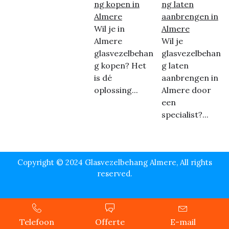
ng kopen in
ng laten
Almere
aanbrengen in
Wil je in
Almere
Almere
Wil je
glasvezelbehan
glasvezelbehan
g kopen? Het
g laten
is dé
aanbrengen in
oplossing...
Almere door
een
specialist?...
Copyright © 2024 Glasvezelbehang Almere, All rights
reserved.
Telefoon
Offerte
E-mail