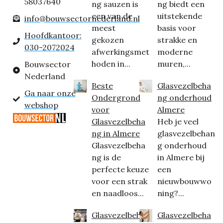
58037640
ng sauzen is
ng biedt een
een van de
uitstekende
info@bouwsectornederland.nl
meest
basis voor
Hoofdkantoor:
gekozen
strakke en
030-2072024
afwerkingsmet
moderne
hoden in...
muren,...
Bouwsector
Nederland
Beste
Glasvezelbeha
Ga naar onze
Ondergrond
ng onderhoud
webshop
voor
Almere
Glasvezelbeha
Heb je veel
ng in Almere
glasvezelbehan
Glasvezelbeha
g onderhoud
ng is de
in Almere bij
perfecte keuze
een
voor een strak
nieuwbouwwo
en naadloos...
ning?...
Glasvezelbeha
Glasvezelbeha