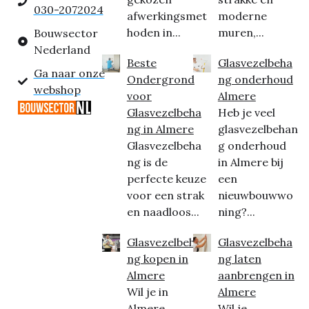
030-2072024
afwerkingsmet
moderne
hoden in...
muren,...
Bouwsector
Nederland
Beste
Glasvezelbeha
Ga naar onze
Ondergrond
ng onderhoud
webshop
voor
Almere
Glasvezelbeha
Heb je veel
ng in Almere
glasvezelbehan
Glasvezelbeha
g onderhoud
ng is de
in Almere bij
perfecte keuze
een
voor een strak
nieuwbouwwo
en naadloos...
ning?...
Glasvezelbeha
Glasvezelbeha
ng kopen in
ng laten
Almere
aanbrengen in
Wil je in
Almere
Almere
Wil je