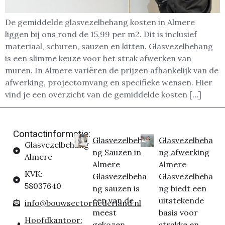
De gemiddelde glasvezelbehang kosten in Almere
liggen bij ons rond de 15,99 per m2. Dit is inclusief
materiaal, schuren, sauzen en kitten. Glasvezelbehang
is een slimme keuze voor het strak afwerken van
muren. In Almere variëren de prijzen afhankelijk van de
afwerking, projectomvang en specifieke wensen. Hier
vind je een overzicht van de gemiddelde kosten […]
Contactinformatie:
Glasvezelbeha
Glasvezelbeha
Glasvezelbehang
ng Sauzen in
ng afwerking
Almere
Almere
Almere
KVK:
Glasvezelbeha
Glasvezelbeha
58037640
ng sauzen is
ng biedt een
een van de
uitstekende
info@bouwsectornederland.nl
meest
basis voor
Hoofdkantoor:
gekozen
strakke en