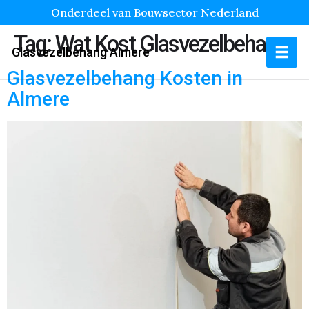
Onderdeel van Bouwsector Nederland
Tag:
Wat Kost Glasvezelbehang
Glasvezelbehang Almere
Glasvezelbehang Kosten in
Almere